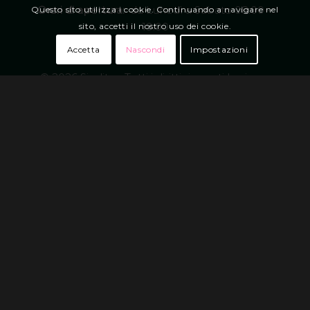
Orari di apertura:
da Lunedì a Sabato 08:00 –
Questo sito utilizza i cookie. Continuando a navigare nel
19:00
sito, accetti il nostro uso dei cookie.
Accetta
Nascondi
Impostazioni
–
© 2026 Siedity – Tutti i diritti riservati |
privacy
policy | cookie policy
– VAT: IT04625390986