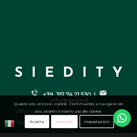
+39 351 74 21 530 |
info@siedity.it
Questo sito utilizza i cookie. Continuando a navigare nel
Uffici:
Via G. Oberdan 6
|
25125 Brescia ITALY
sito, accetti il nostro uso dei cookie.
Accetta
Nascondi
Impostazioni
Orari di apertura:
da Lunedì a Sabato 08:00 –
19:00