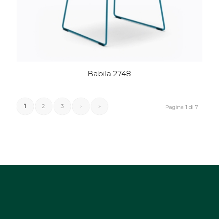
Babila 2748
1
2
3
›
»
Pagina 1 di 7