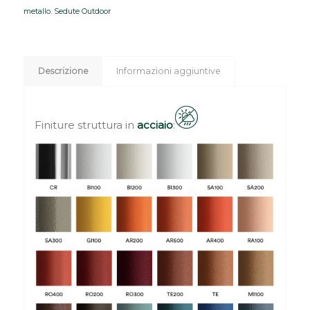
metallo
,
Sedute Outdoor
Descrizione
Informazioni aggiuntive
Finiture struttura in
acciaio
: