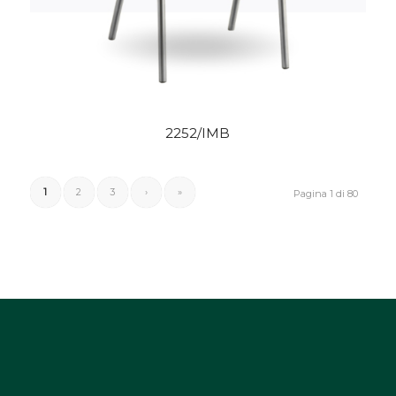
2252/IMB
1
2
3
›
»
Pagina 1 di 80