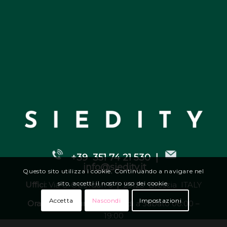
+39 351 74 21 530 |
info@siedity.it
Questo sito utilizza i cookie. Continuando a navigare nel
sito, accetti il nostro uso dei cookie.
Uffici:
Via G. Oberdan 6
|
25125 Brescia ITALY
Accetta
Nascondi
Impostazioni
Orari di apertura:
da Lunedì a Sabato 08:00 –
19:00