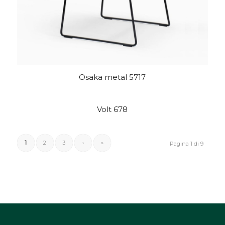
Osaka metal 5717
Volt 678
1
2
3
›
»
Pagina 1 di 9