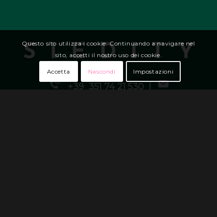
Questo sito utilizza i cookie. Continuando a navigare nel
sito, accetti il nostro uso dei cookie.
Accetta
Nascondi
Impostazioni
+39 351 74 21 530 |
info@siedity.it
Uffici:
Via G. Oberdan 6
|
25125 Brescia ITALY
Orari di apertura:
da Lunedì a Sabato 08:00 –
19:00
–
© 2026 Siedity – Tutti i diritti riservati |
privacy
policy | cookie policy
– VAT: IT04625390986