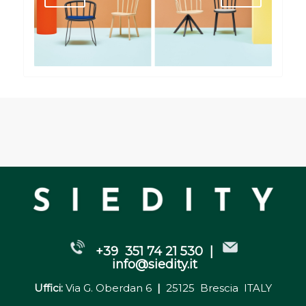
+39 351 74 21 530 |
info@siedity.it
Uffici:
Via G. Oberdan 6
|
25125 Brescia ITALY