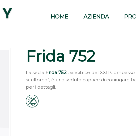
HOME
AZIENDA
PRO
Frida 752
La sedia F
rida 752
, vincitrice del XXII Compasso
scultorea”, è una seduta capace di coniugare b
per i dettagli.