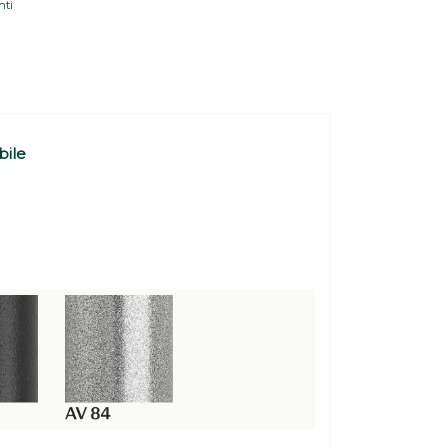
nti
bile