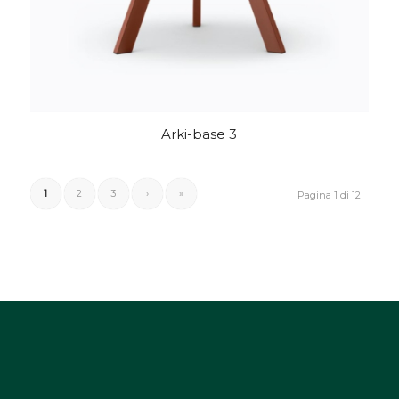
Arki-base 3
1
2
3
›
»
Pagina 1 di 12