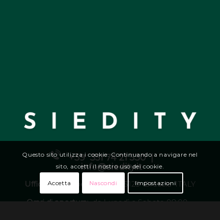
Questo sito utilizza i cookie. Continuando a navigare nel
+39 351 74 21 530 |
info@siedity.it
sito, accetti il nostro uso dei cookie.
Accetta
Nascondi
Impostazioni
Uffici:
Via G. Oberdan 6
|
25125 Brescia ITALY
Orari di apertura:
da Lunedì a Sabato 08:00 –
19:00