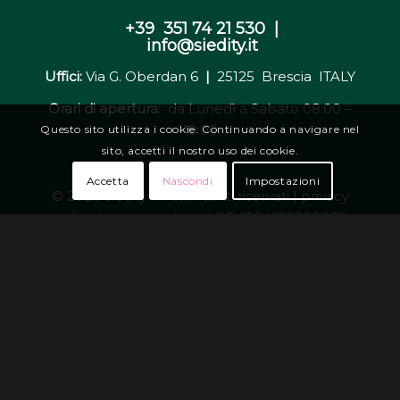
+39 351 74 21 530 |
info@siedity.it
Uffici:
Via G. Oberdan 6
|
25125 Brescia ITALY
Orari di apertura:
da Lunedì a Sabato 08:00 –
19:00
Questo sito utilizza i cookie. Continuando a navigare nel
sito, accetti il nostro uso dei cookie.
–
Accetta
Nascondi
Impostazioni
© 2026 Siedity – Tutti i diritti riservati |
privacy
policy | cookie policy
– VAT: IT04625390986