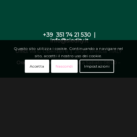
+39 351 74 21 530 |
info@siedity.it
Questo sito utilizza i cookie. Continuando a navigare nel
Uffici:
Via G. Oberdan 6
|
25125 Brescia ITALY
sito, accetti il nostro uso dei cookie.
Orari di apertura:
da Lunedì a Sabato 08:00 –
Accetta
Nascondi
Impostazioni
19:00
–
© 2026 Siedity – Tutti i diritti riservati |
privacy
policy | cookie policy
– VAT: IT04625390986