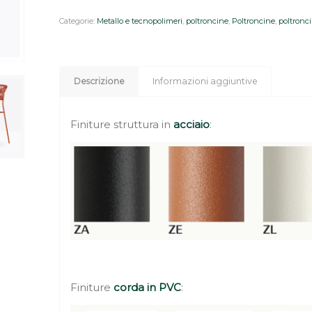
Categorie:
Metallo e tecnopolimeri
,
poltroncine
,
Poltroncine
,
poltronc
Descrizione
Informazioni aggiuntive
Finiture struttura in
acciaio
:
Finiture
corda in PVC
: