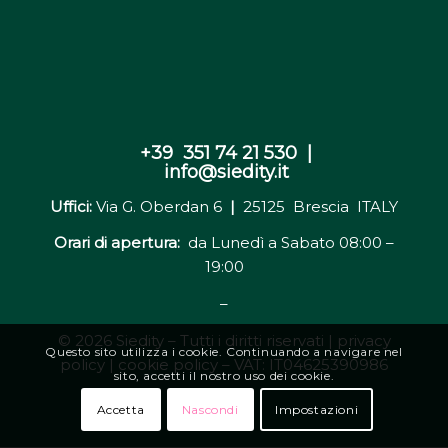
+39 351 74 21 530 |
info@siedity.it
Uffici:
Via G. Oberdan 6
|
25125 Brescia ITALY
Orari di apertura:
da Lunedì a Sabato 08:00 –
19:00
–
© 2026 Siedity – Tutti i diritti riservati |
privacy
Questo sito utilizza i cookie. Continuando a navigare nel
policy | cookie policy
– VAT: IT04625390986
sito, accetti il nostro uso dei cookie.
Accetta
Nascondi
Impostazioni