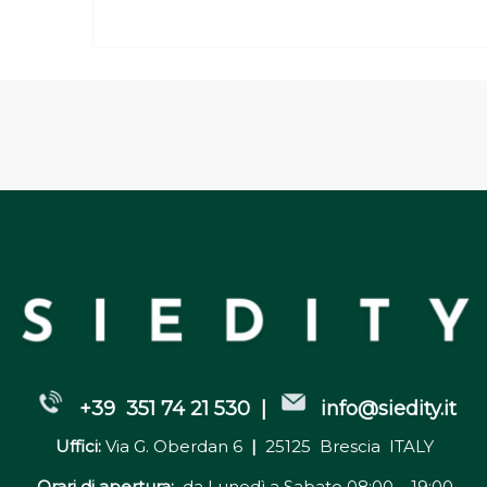
+39 351 74 21 530 |
info@siedity.it
Uffici:
Via G. Oberdan 6
|
25125 Brescia ITALY
Orari di apertura:
da Lunedì a Sabato 08:00 – 19:00