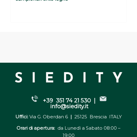
Please set a mobile device fallback image
for this video in your wordpress backend
+39 351 74 21 530 |
info@siedity.it
Uffici:
Via G. Oberdan 6
|
25125 Brescia ITALY
Orari di apertura:
da Lunedì a Sabato 08:00 –
19:00