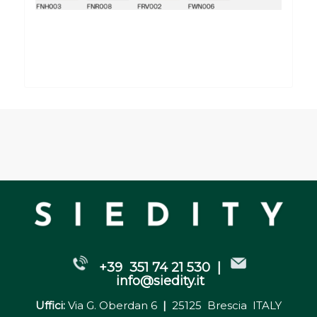
+39 351 74 21 530 |
info@siedity.it
Uffici:
Via G. Oberdan 6
|
25125 Brescia ITALY