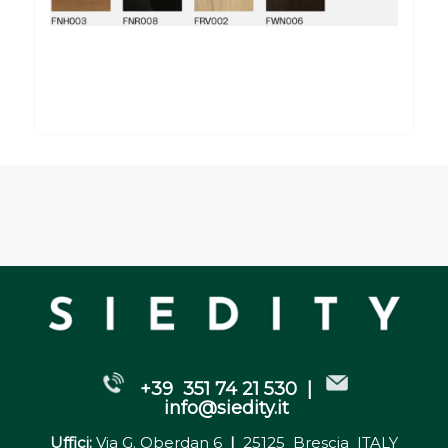
+39 351 74 21 530 |
info@siedity.it
Uffici:
Via G. Oberdan 6
|
25125 Brescia ITALY