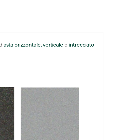
d
asta orizzontale,
verticale
o
intrecciato