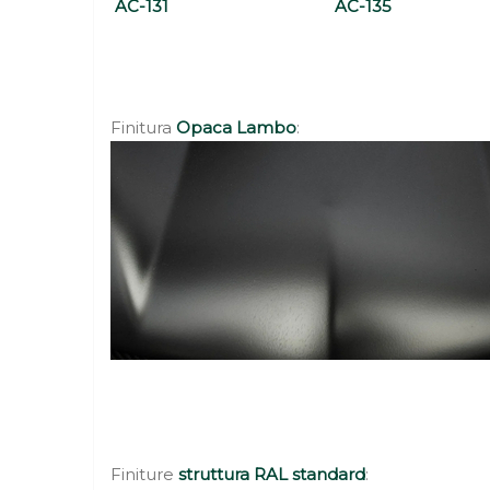
AC-131 AC-135 A
Finitura
Opaca
Lambo
:
Finiture
struttura
RAL standard
: