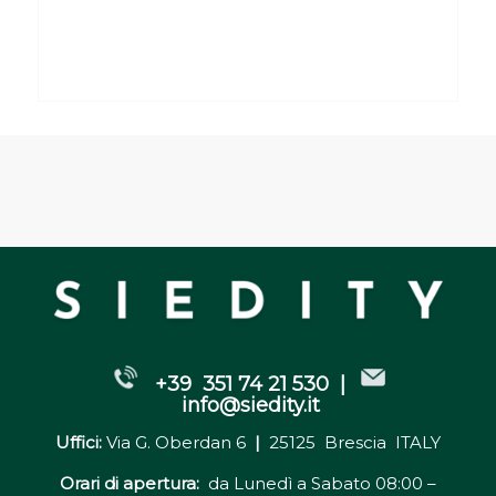
+39 351 74 21 530 |
info@siedity.it
Uffici:
Via G. Oberdan 6
|
25125 Brescia ITALY
Orari di apertura:
da Lunedì a Sabato 08:00 –