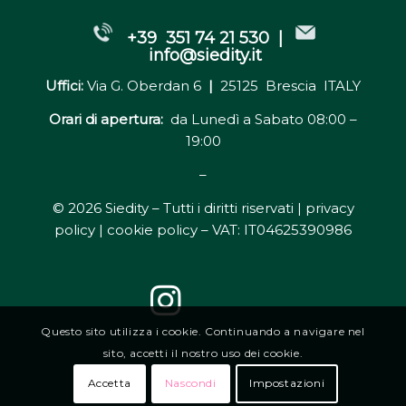
+39 351 74 21 530 |
info@siedity.it
Uffici:
Via G. Oberdan 6
|
25125 Brescia ITALY
Orari di apertura:
da Lunedì a Sabato 08:00 –
19:00
–
© 2026 Siedity – Tutti i diritti riservati |
privacy
policy | cookie policy
– VAT: IT04625390986
Questo sito utilizza i cookie. Continuando a navigare nel
sito, accetti il nostro uso dei cookie.
Accetta
Nascondi
Impostazioni