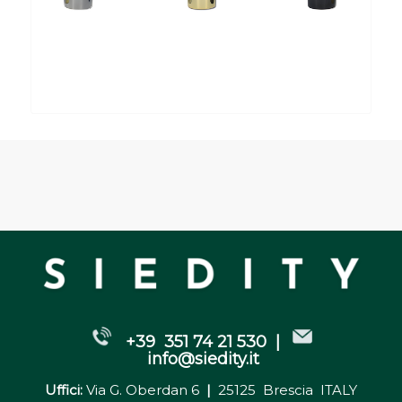
+39 351 74 21 530 |
info@siedity.it
Uffici:
Via G. Oberdan 6
|
25125 Brescia ITALY